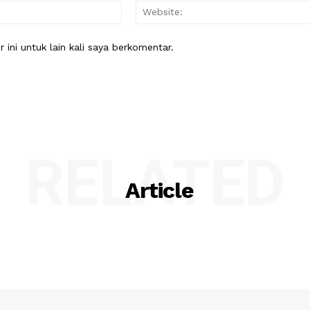
Email:*
ini untuk lain kali saya berkomentar.
RELATED
Article