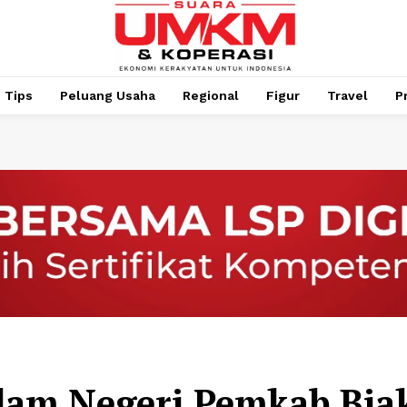
Tips
Peluang Usaha
Regional
Figur
Travel
P
am Negeri Pemkab Bia