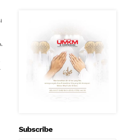
i
.
a
a
Subscribe