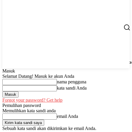
Berita
UMKM
Start Up
Tips
Peluang Usaha
Regio
Masuk
Selamat Datang! Masuk ke akun Anda
nama pengguna
kata sandi Anda
Forgot your password? Get help
Pemulihan password
Memulihkan kata sandi anda
email Anda
Sebuah kata sandi akan dikirimkan ke email Anda.