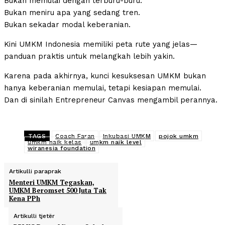
Bukan memulai dengan terburu-buru.
Bukan meniru apa yang sedang tren.
Bukan sekadar modal keberanian.
Kini UMKM Indonesia memiliki peta rute yang jelas—
panduan praktis untuk melangkah lebih yakin.
Karena pada akhirnya, kunci kesuksesan UMKM bukan
hanya keberanian memulai, tetapi kesiapan memulai.
Dan di sinilah Entrepreneur Canvas mengambil perannya.
TAGS
Coach Faran
Inkubasi UMKM
pojok umkm
umkm naik kelas
umkm naik level
wiranesia foundation
Artikulli paraprak
Menteri UMKM Tegaskan,
UMKM Beromset 500 Juta Tak
Kena PPh
Artikulli tjetër