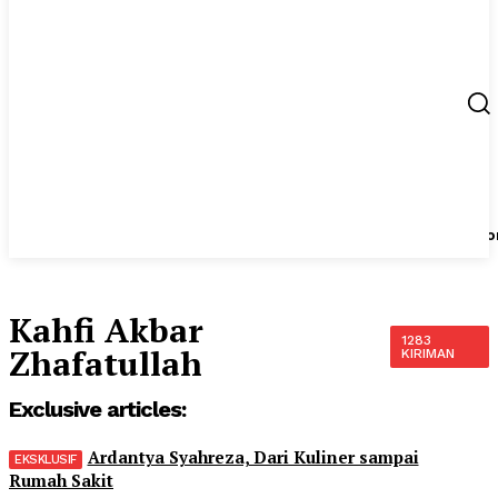
Berita
UMKM
Start Up
Tips
Peluang Usaha
Regio
Kahfi Akbar
1283
Zhafatullah
KIRIMAN
Exclusive articles:
Ardantya Syahreza, Dari Kuliner sampai
Rumah Sakit