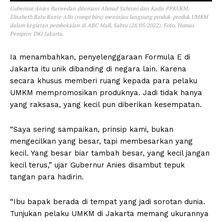
Gubernur Anies Baswedan ditemani Ahmad Sahroni dan Kadis PPKUKM,
Elisabeth Ratu Rante Allo (rompi biru) meninjau langsung produk-produk UMKM
dalam kegiatan pembekalan di ABC Mall, Sabtu (28/05/2022). Foto. Humas
Pemprov DKI Jakarta.
Ia menambahkan, penyelenggaraan Formula E di
Jakarta itu unik dibanding di negara lain. Karena
secara khusus memberi ruang kepada para pelaku
UMKM mempromosikan produknya. Jadi tidak hanya
yang raksasa, yang kecil pun diberikan kesempatan.
“Saya sering sampaikan, prinsip kami, bukan
mengecilkan yang besar, tapi membesarkan yang
kecil. Yang besar biar tambah besar, yang kecil jangan
kecil terus,” ujar Gubernur Anies disambut tepuk
tangan para hadirin.
“Ibu bapak berada di tempat yang jadi sorotan dunia.
Tunjukan pelaku UMKM di Jakarta memang ukurannya