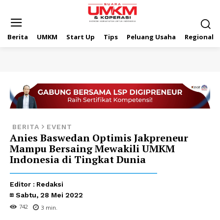
Berita
UMKM
Start Up
Tips
Peluang Usaha
Regional
BERITA
EVENT
Anies Baswedan Optimis Jakpreneur
Mampu Bersaing Mewakili UMKM
Indonesia di Tingkat Dunia
Editor :
Redaksi
Sabtu, 28 Mei 2022
742
3
min.