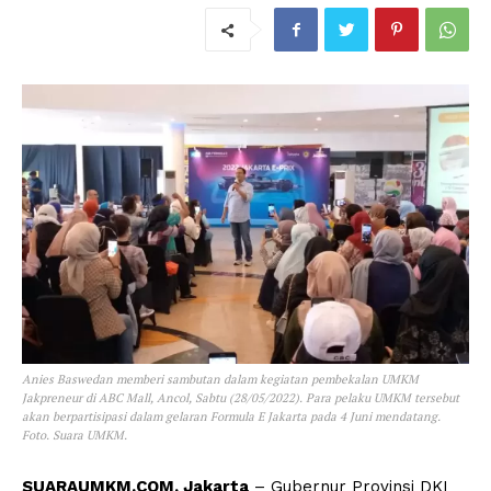
Anies Baswedan memberi sambutan dalam kegiatan pembekalan UMKM
Jakpreneur di ABC Mall, Ancol, Sabtu (28/05/2022). Para pelaku UMKM tersebut
akan berpartisipasi dalam gelaran Formula E Jakarta pada 4 Juni mendatang.
Foto. Suara UMKM.
SUARAUMKM.COM, Jakarta
– Gubernur Provinsi DKI