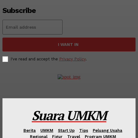
Subscribe
I WANT IN
I've read and accept the
Privacy Policy
.
Suara UMKM
Berita
UMKM
Start Up
Tips
Peluang Usaha
Regional
Figur
Travel
Program UMKM