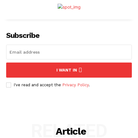
Subscribe
I WANT IN
I've read and accept the
Privacy Policy
.
RELATED
Article