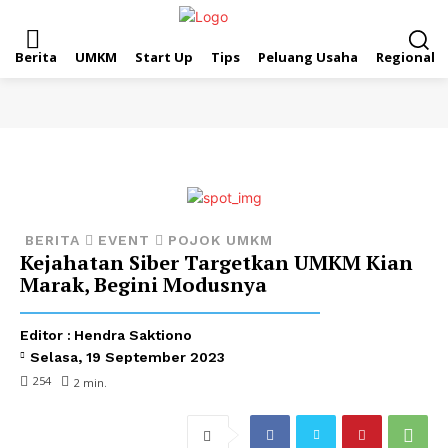
Berita
UMKM
Start Up
Tips
Peluang Usaha
Regional
BERITA
EVENT
POJOK UMKM
Kejahatan Siber Targetkan UMKM Kian
Marak, Begini Modusnya
Editor :
Hendra Saktiono
Selasa, 19 September 2023
254
2
min.