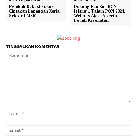
Artikulli paraprak
Artikulli tjetër
Pemkab Bekasi Fokus
Dukung Fun Run KONI
Ciptakan Lapangan Kerja
Jelang 1 Tahun PON 2024,
Sektor UMKM
Wellous Ajak Peserta
Peduli Kesehatan
TINGGALKAN KOMENTAR
Komentar:
Na
Ema