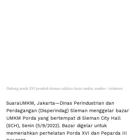
Dukung porda XVI pemkab sleman adakan bazar umkm, sumber : istimewa
SuaraUMKM, Jakarta—Dinas Perindustrian dan
Perdagangan (Disperindag) Sleman menggelar bazar
UMKM Porda yang bertempat di Sleman City Hall
(SCH), Senin (5/9/2022). Bazar digelar untuk
memeriahkan perhelatan Porda XVI dan Peparda III