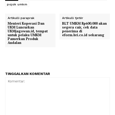
pojok umkm
Artikulli paraprak
Artikulli tjetër
Menteri Koperasi Dan
BLT UMKM Rp600.000 akan
UKM Luncurkan
segera cair, cek data
UKMjagowan.id, tempat
penerima di
untuk pelaku UMKM
eform.bri.co.id sekarang
Pamerkan Produk
Andalan
TINGGALKAN KOMENTAR