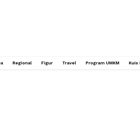
ha
Regional
Figur
Travel
Program UMKM
Kuis