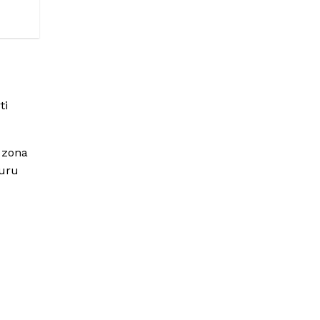
ti
 zona
juru