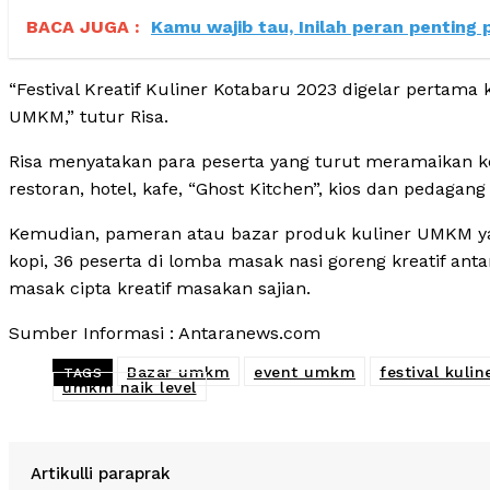
BACA JUGA :
Kamu wajib tau, Inilah peran pentin
“Festival Kreatif Kuliner Kotabaru 2023 digelar pertama
UMKM,” tutur Risa.
Risa menyatakan para peserta yang turut meramaikan kegi
restoran, hotel, kafe, “Ghost Kitchen”, kios dan pedagang 
Kemudian, pameran atau bazar produk kuliner UMKM yan
kopi, 36 peserta di lomba masak nasi goreng kreatif 
masak cipta kreatif masakan sajian.
Sumber Informasi : Antaranews.com
Bazar umkm
event umkm
festival kulin
TAGS
umkm naik level
Artikulli paraprak