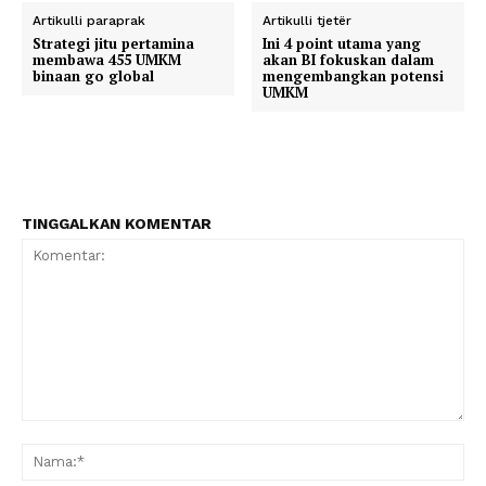
Artikulli paraprak
Artikulli tjetër
Strategi jitu pertamina
Ini 4 point utama yang
membawa 455 UMKM
akan BI fokuskan dalam
binaan go global
mengembangkan potensi
UMKM
TINGGALKAN KOMENTAR
Komentar:
Na