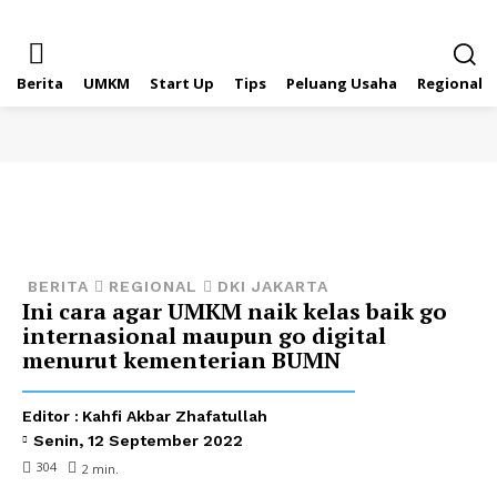
Berita
UMKM
Start Up
Tips
Peluang Usaha
Regional
BERITA
REGIONAL
DKI JAKARTA
Ini cara agar UMKM naik kelas baik go
internasional maupun go digital
menurut kementerian BUMN
Editor :
Kahfi Akbar Zhafatullah
Senin, 12 September 2022
304
2
min.