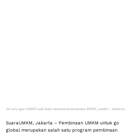
Ini cara agar UMKM naik kelas menurut kementerian BUMN, sumber : istimewa
SuaraUMKM, Jakarta – Pembinaan UMKM untuk go
global merupakan salah satu program pembinaan