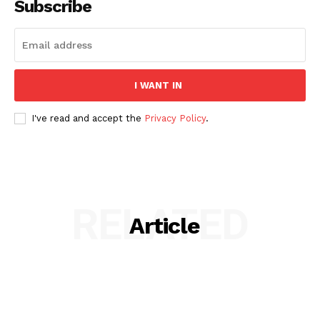
Subscribe
I WANT IN
I've read and accept the
Privacy Policy
.
RELATED
Article