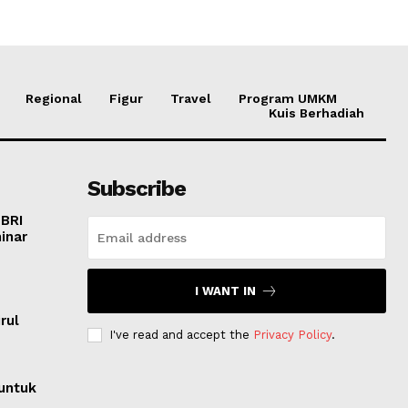
Regional
Figur
Travel
Program UMKM
Kuis Berhadiah
Subscribe
 BRI
inar
I WANT IN
o
rul
I've read and accept the
Privacy Policy
.
untuk