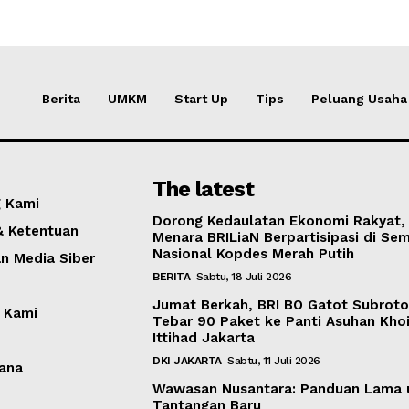
Berita
UMKM
Start Up
Tips
Peluang Usaha
The latest
 Kami
Dorong Kedaulatan Ekonomi Rakyat,
& Ketentuan
Menara BRILiaN Berpartisipasi di Sem
Nasional Kopdes Merah Putih
 Media Siber
BERITA
Sabtu, 18 Juli 2026
Jumat Berkah, BRI BO Gatot Subrot
 Kami
Tebar 90 Paket ke Panti Asuhan Khoi
Ittihad Jakarta
DKI JAKARTA
Sabtu, 11 Juli 2026
ana
Wawasan Nusantara: Panduan Lama 
Tantangan Baru