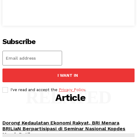
Subscribe
I WANT IN
RELATED
I've read and accept the
Privacy Policy
.
Article
Dorong Kedaulatan Ekonomi Rakyat, BRI Menara
BRILiaN Berpartisipasi di Seminar Nasional Kopdes
Merah Putih