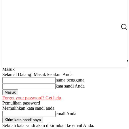
Berita
UMKM
Start Up
Tips
Peluang Usaha
Regio
Masuk
Selamat Datang! Masuk ke akun Anda
nama pengguna
kata sandi Anda
Forgot your password? Get help
Pemulihan password
Memulihkan kata sandi anda
email Anda
Sebuah kata sandi akan dikirimkan ke email Anda.