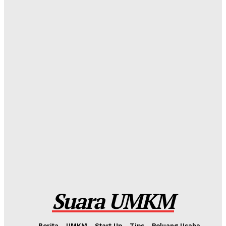
Redaksi
-
Sabtu, 18 Juli 2026
Jumat Berkah, BRI BO Gatot Subroto Tebar 90 Paket
ke Panti Asuhan Khoirul Ittihad Jakarta
Redaksi
-
Sabtu, 11 Juli 2026
Wawasan Nusantara: Panduan Lama untuk Tantangan
Baru
Kahfi Akbar Zhafatullah
-
Rabu, 24 Juni 2026
International Webinar 2026 Bahas Dampak Geopolitik
Global terhadap Pertumbuhan Bisnis Dalam Negeri
Kahfi Akbar Zhafatullah
-
Rabu, 10 Juni 2026
Suara UMKM
Berita
UMKM
Start Up
Tips
Peluang Usaha