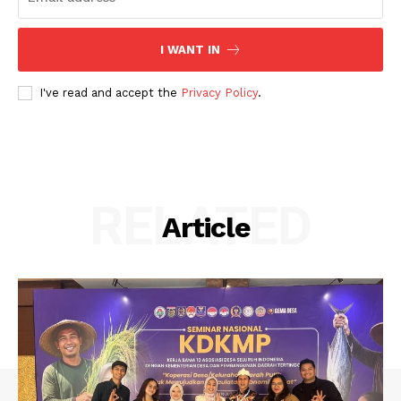
I WANT IN
I've read and accept the
Privacy Policy
.
RELATED
Article