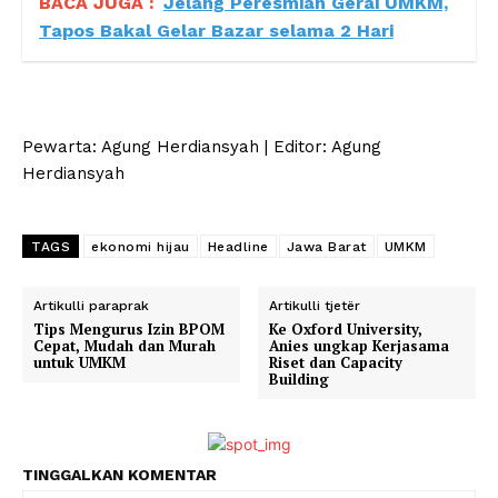
BACA JUGA :
Jelang Peresmian Gerai UMKM,
Tapos Bakal Gelar Bazar selama 2 Hari
Pewarta: Agung Herdiansyah | Editor: Agung
Herdiansyah
TAGS
ekonomi hijau
Headline
Jawa Barat
UMKM
Artikulli paraprak
Artikulli tjetër
Tips Mengurus Izin BPOM
Ke Oxford University,
Cepat, Mudah dan Murah
Anies ungkap Kerjasama
untuk UMKM
Riset dan Capacity
Building
TINGGALKAN KOMENTAR