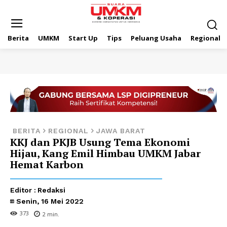
Berita
UMKM
Start Up
Tips
Peluang Usaha
Regional
BERITA
REGIONAL
JAWA BARAT
KKJ dan PKJB Usung Tema Ekonomi
Hijau, Kang Emil Himbau UMKM Jabar
Hemat Karbon
Editor :
Redaksi
Senin, 16 Mei 2022
373
2
min.