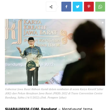
Gubernur Jawa Barat Ridwan Kamil dalam sambutan di acara Karya Kreatif Jabar
(KKJ) dan Pekan Kerajinan Jawa Barat (PKJB) 2022 di Trans Convention Centre
Bandung, Sabtu (14/5/2022).(Dok. Pemprov Jabar)
SUARAUMKM.COM, Bandung
– Mengusung tema