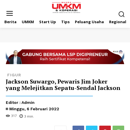
Berita
UMKM
Start Up
Tips
Peluang Usaha
Regional
FIGUR
Jackson Suwargo, Pewaris Jim Joker
yang Melejitkan Sepatu-Sendal Jackson
Editor :
Admin
Minggu, 6 Februari 2022
317
3
min.