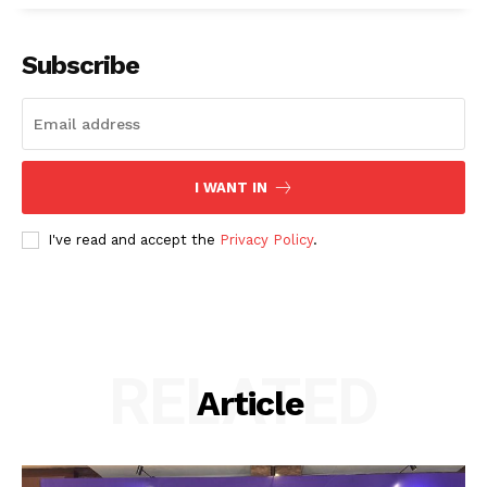
Subscribe
I WANT IN
I've read and accept the
Privacy Policy
.
RELATED
Article