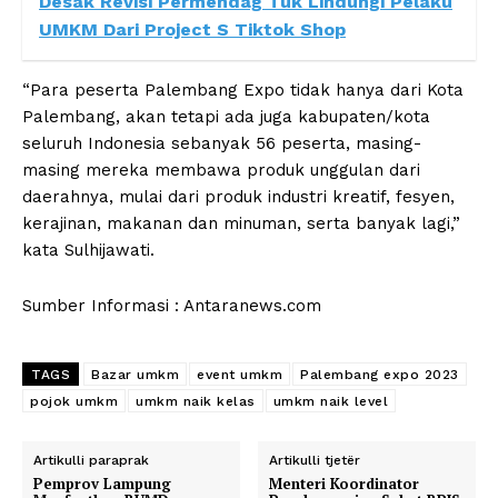
Desak Revisi Permendag Tuk Lindungi Pelaku
UMKM Dari Project S Tiktok Shop
“Para peserta Palembang Expo tidak hanya dari Kota
Palembang, akan tetapi ada juga kabupaten/kota
seluruh Indonesia sebanyak 56 peserta, masing-
masing mereka membawa produk unggulan dari
daerahnya, mulai dari produk industri kreatif, fesyen,
kerajinan, makanan dan minuman, serta banyak lagi,”
kata Sulhijawati.
Sumber Informasi : Antaranews.com
TAGS
Bazar umkm
event umkm
Palembang expo 2023
pojok umkm
umkm naik kelas
umkm naik level
Artikulli paraprak
Artikulli tjetër
Pemprov Lampung
Menteri Koordinator