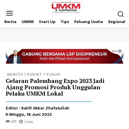
Berita
UMKM
Start Up
Tips
Peluang Usaha
Regional
BERITA
EVENT
FIGUR
Gelaran Palembang Expo 2023 Jadi
Ajang Promosi Produk Unggulan
Pelaku UMKM Lokal
Editor :
Kahfi Akbar Zhafatullah
Minggu, 18 Juni 2023
223
1
min.