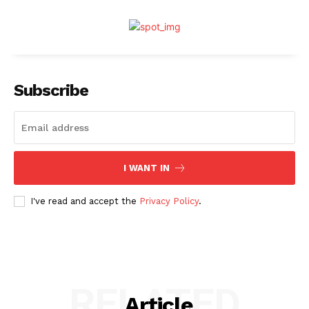
Subscribe
I WANT IN
I've read and accept the
Privacy Policy
.
RELATED
Article