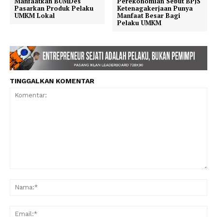
Manfaatkan BUMDes
Perekonomian Sebut BPJS
Pasarkan Produk Pelaku
Ketenagakerjaan Punya
UMKM Lokal
Manfaat Besar Bagi
Pelaku UMKM
TINGGALKAN KOMENTAR
Komentar:
Na
Ema