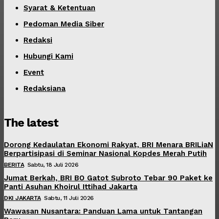
Syarat & Ketentuan
Pedoman Media Siber
Redaksi
Hubungi Kami
Event
Redaksiana
The latest
Dorong Kedaulatan Ekonomi Rakyat, BRI Menara BRILiaN
Berpartisipasi di Seminar Nasional Kopdes Merah Putih
BERITA
Sabtu, 18 Juli 2026
Jumat Berkah, BRI BO Gatot Subroto Tebar 90 Paket ke
Panti Asuhan Khoirul Ittihad Jakarta
DKI JAKARTA
Sabtu, 11 Juli 2026
Wawasan Nusantara: Panduan Lama untuk Tantangan