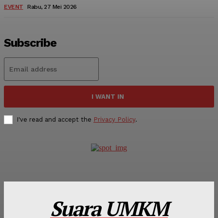
EVENT
Rabu, 27 Mei 2026
Subscribe
I WANT IN
I've read and accept the
Privacy Policy
.
Suara UMKM