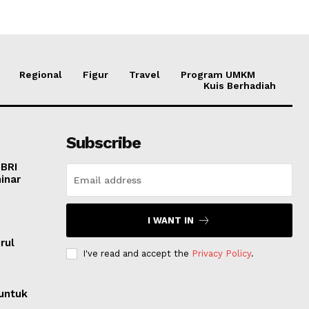
Regional
Figur
Travel
Program UMKM
Kuis Berhadiah
Subscribe
 BRI
inar
I WANT IN
o
rul
I've read and accept the
Privacy Policy
.
untuk