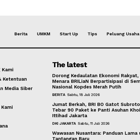
Berita
UMKM
Start Up
Tips
Peluang Usaha
The latest
 Kami
Dorong Kedaulatan Ekonomi Rakyat,
& Ketentuan
Menara BRILiaN Berpartisipasi di Sem
Nasional Kopdes Merah Putih
 Media Siber
BERITA
Sabtu, 18 Juli 2026
Jumat Berkah, BRI BO Gatot Subrot
 Kami
Tebar 90 Paket ke Panti Asuhan Khoi
Ittihad Jakarta
DKI JAKARTA
Sabtu, 11 Juli 2026
ana
Wawasan Nusantara: Panduan Lama 
Tantangan Baru