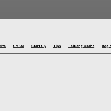
rita
UMKM
Start Up
Tips
Peluang Usaha
Regi