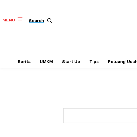
MENU
Search
Berita
UMKM
Start Up
Tips
Peluang Usa