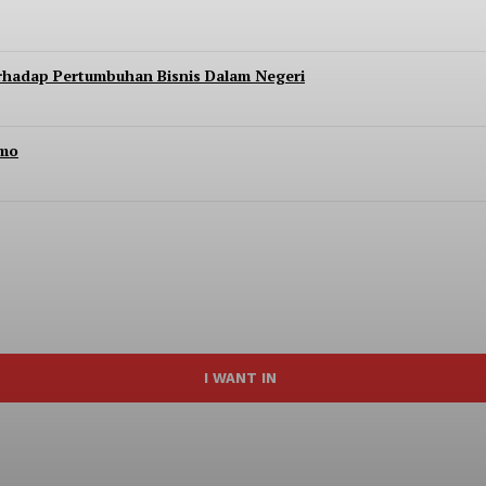
erhadap Pertumbuhan Bisnis Dalam Negeri
Imo
I WANT IN