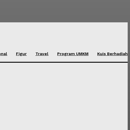
onal
Figur
Travel
Program UMKM
Kuis Berhadiah