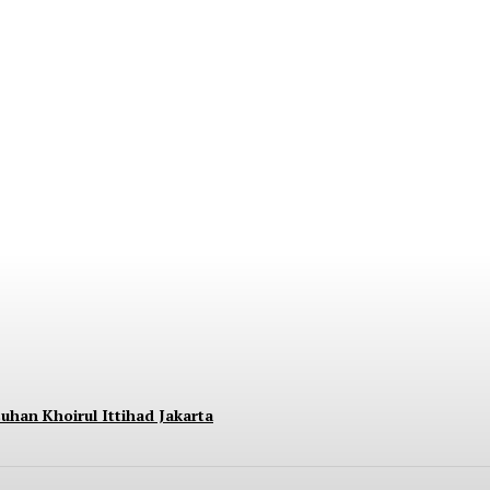
nara BRILiaN Berpartisipasi di Seminar Nasi
uhan Khoirul Ittihad Jakarta