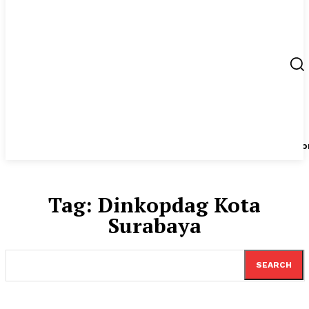
Berita
UMKM
Start Up
Tips
Peluang Usaha
Regio
Tag:
Dinkopdag Kota
Surabaya
SEARCH