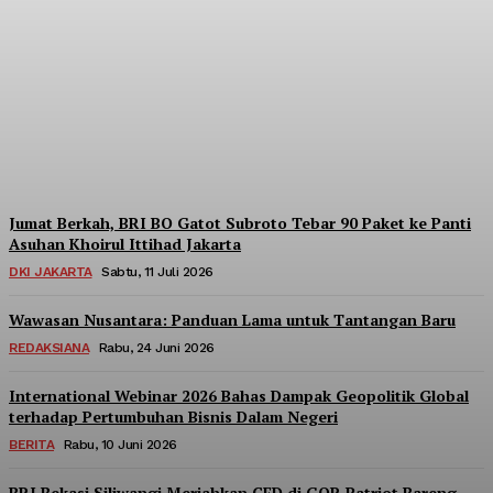
Menara BRILiaN
Berpartisipasi di Seminar
Nasional Kopdes Merah
Putih
Redaksi
-
Sabtu, 18 Juli 2026
Jumat Berkah, BRI BO Gatot Subroto Tebar 90 Paket ke Panti
Asuhan Khoirul Ittihad Jakarta
DKI JAKARTA
Sabtu, 11 Juli 2026
Wawasan Nusantara: Panduan Lama untuk Tantangan Baru
REDAKSIANA
Rabu, 24 Juni 2026
International Webinar 2026 Bahas Dampak Geopolitik Global
terhadap Pertumbuhan Bisnis Dalam Negeri
BERITA
Rabu, 10 Juni 2026
BRI Bekasi Siliwangi Meriahkan CFD di GOR Patriot Bareng