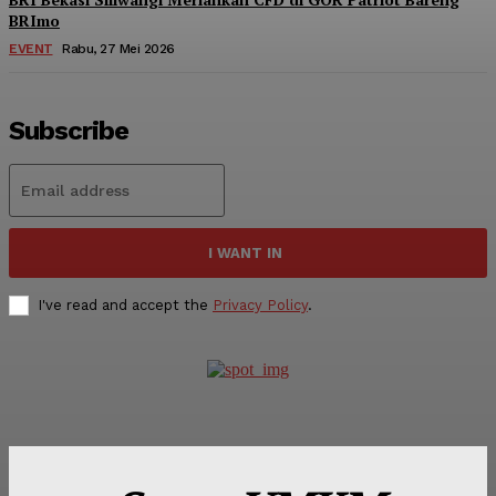
BRImo
EVENT
Rabu, 27 Mei 2026
Subscribe
I WANT IN
I've read and accept the
Privacy Policy
.