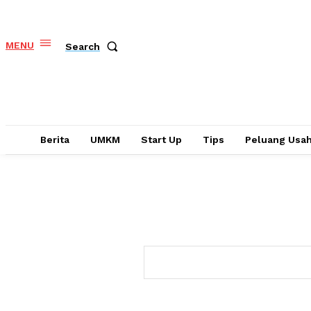
MENU
Search
Berita
UMKM
Start Up
Tips
Peluang Usa