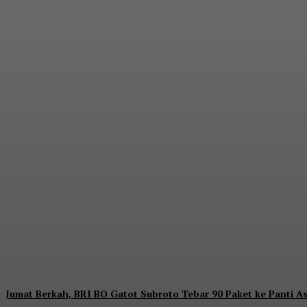
Dorong Kedaulatan Ekonomi Rakyat, BRI Me
Redaksi
-
Sabtu, 18 Juli 2026
Jumat Berkah, BRI BO Gatot Subroto Tebar 90 Paket ke Panti As