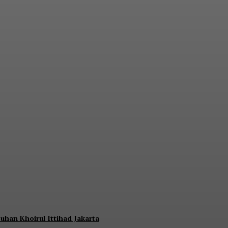
nara BRILiaN Berpartisipasi di Seminar Nasi
uhan Khoirul Ittihad Jakarta