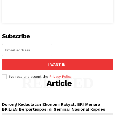
Subscribe
I WANT IN
RELATED
I've read and accept the
Privacy Policy
.
Article
Dorong Kedaulatan Ekonomi Rakyat, BRI Menara
BRILiaN Berpartisipasi di Seminar Nasional Kopdes
Merah Putih