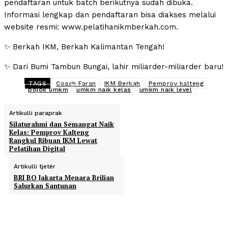
pendaftaran untuk batch berikutnya sudah dibuka.
Informasi lengkap dan pendaftaran bisa diakses melalui
website resmi: www.pelatihanikmberkah.com.
✨ Berkah IKM, Berkah Kalimantan Tengah!
✨ Dari Bumi Tambun Bungai, lahir miliarder-miliarder baru!
TAGS
Coach Faran
IKM Berkah
Pemprov kalteng
pojok umkm
umkm naik kelas
umkm naik level
Artikulli paraprak
Silaturahmi dan Semangat Naik
Kelas: Pemprov Kalteng
Rangkul Ribuan IKM Lewat
Pelatihan Digital
Artikulli tjetër
BRI BO Jakarta Menara Brilian
Salurkan Santunan