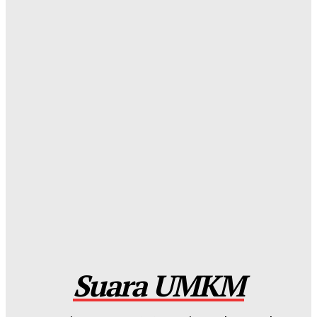
Redaksi
-
Sabtu, 18 Juli 2026
Jumat Berkah, BRI BO Gatot Subroto Tebar 90 Paket
ke Panti Asuhan Khoirul Ittihad Jakarta
Redaksi
-
Sabtu, 11 Juli 2026
Wawasan Nusantara: Panduan Lama untuk Tantangan
Baru
Kahfi Akbar Zhafatullah
-
Rabu, 24 Juni 2026
International Webinar 2026 Bahas Dampak Geopolitik
Global terhadap Pertumbuhan Bisnis Dalam Negeri
Kahfi Akbar Zhafatullah
-
Rabu, 10 Juni 2026
Suara UMKM