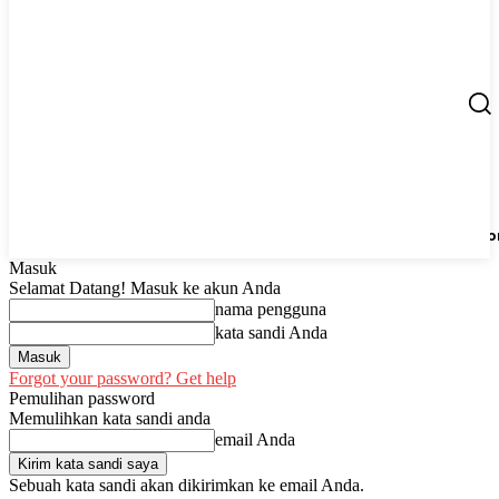
Berita
UMKM
Start Up
Tips
Peluang Usaha
Regio
Masuk
Selamat Datang! Masuk ke akun Anda
nama pengguna
kata sandi Anda
Forgot your password? Get help
Pemulihan password
Memulihkan kata sandi anda
email Anda
Sebuah kata sandi akan dikirimkan ke email Anda.