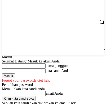
Berita
UMKM
Start Up
Tips
Peluang Usaha
Regio
Masuk
Selamat Datang! Masuk ke akun Anda
nama pengguna
kata sandi Anda
Forgot your password? Get help
Pemulihan password
Memulihkan kata sandi anda
email Anda
Sebuah kata sandi akan dikirimkan ke email Anda.