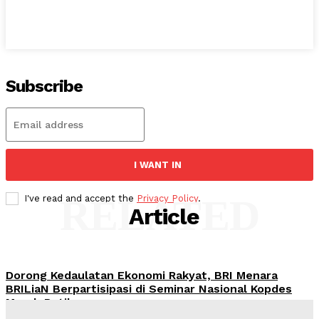
Subscribe
I WANT IN
RELATED
I've read and accept the
Privacy Policy
.
Article
Dorong Kedaulatan Ekonomi Rakyat, BRI Menara
BRILiaN Berpartisipasi di Seminar Nasional Kopdes
Merah Putih