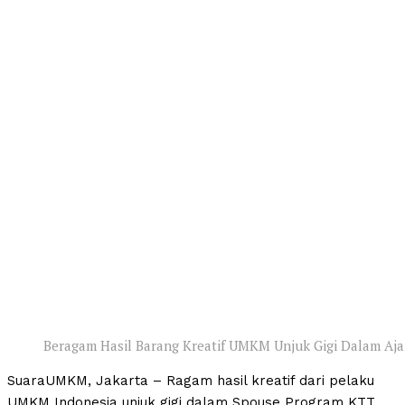
Beragam Hasil Barang Kreatif UMKM Unjuk Gigi Dalam Aja
SuaraUMKM, Jakarta – Ragam hasil kreatif dari pelaku
UMKM Indonesia unjuk gigi dalam Spouse Program KTT