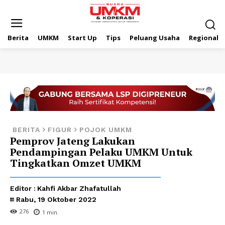
Berita
UMKM
Start Up
Tips
Peluang Usaha
Regional
BERITA
FIGUR
POJOK UMKM
Pemprov Jateng Lakukan
Pendampingan Pelaku UMKM Untuk
Tingkatkan Omzet UMKM
Editor :
Kahfi Akbar Zhafatullah
Rabu, 19 Oktober 2022
276
1
min.