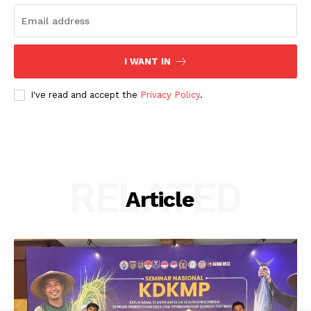
I WANT IN
I've read and accept the
Privacy Policy
.
RELATED
Article