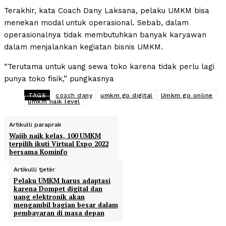
Terakhir, kata Coach Dany Laksana, pelaku UMKM bisa
menekan modal untuk operasional. Sebab, dalam
operasionalnya tidak membutuhkan banyak karyawan
dalam menjalankan kegiatan bisnis UMKM.
“Terutama untuk uang sewa toko karena tidak perlu lagi
punya toko fisik,” pungkasnya
TAGS
coach dany
umkm go digital
Umkm go online
umkm naik level
Artikulli paraprak
Wajib naik kelas, 100 UMKM
terpilih ikuti Virtual Expo 2022
bersama Kominfo
Artikulli tjetër
Pelaku UMKM harus adaptasi
karena Dompet digital dan
uang elektronik akan
mengambil bagian besar dalam
pembayaran di masa depan