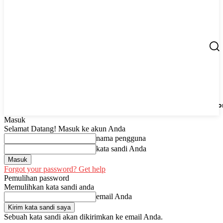
Berita
UMKM
Start Up
Tips
Peluang Usaha
Regio
Masuk
Selamat Datang! Masuk ke akun Anda
nama pengguna
kata sandi Anda
Forgot your password? Get help
Pemulihan password
Memulihkan kata sandi anda
email Anda
Sebuah kata sandi akan dikirimkan ke email Anda.