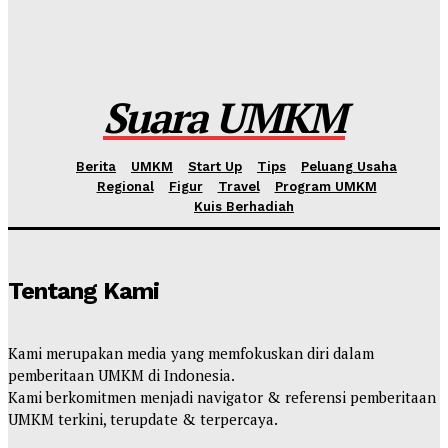
International Webinar 2026 Bahas Dampak Geopolitik
Global terhadap Pertumbuhan Bisnis Dalam Negeri
Kahfi Akbar Zhafatullah
-
Rabu, 10 Juni 2026
Suara UMKM
Berita
UMKM
Start Up
Tips
Peluang Usaha
Regional
Figur
Travel
Program UMKM
Kuis Berhadiah
Tentang Kami
Kami merupakan media yang memfokuskan diri dalam
pemberitaan UMKM di Indonesia.
Kami berkomitmen menjadi navigator & referensi pemberitaan
UMKM terkini, terupdate & terpercaya.