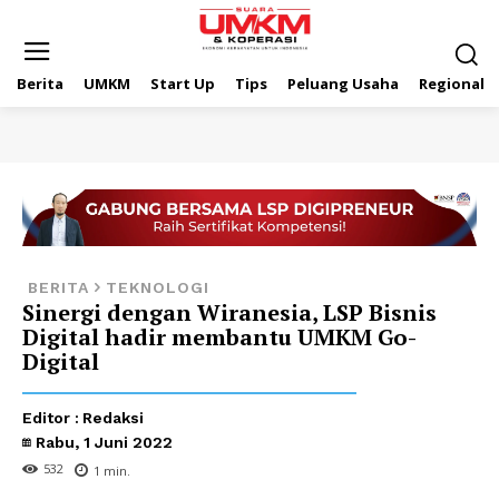
Berita
UMKM
Start Up
Tips
Peluang Usaha
Regional
BERITA
TEKNOLOGI
Sinergi dengan Wiranesia, LSP Bisnis
Digital hadir membantu UMKM Go-
Digital
Editor :
Redaksi
Rabu, 1 Juni 2022
532
1
min.