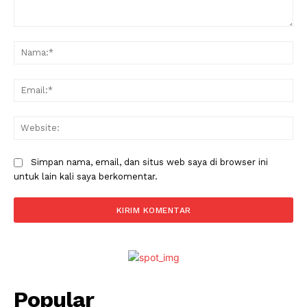
Komentar:
Na
Ema
Web
Simpan nama, email, dan situs web saya di browser ini
untuk lain kali saya berkomentar.
Popular