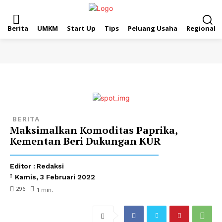
Berita
UMKM
Start Up
Tips
Peluang Usaha
Regional
BERITA
Maksimalkan Komoditas Paprika,
Kementan Beri Dukungan KUR
Editor :
Redaksi
Kamis, 3 Februari 2022
296
1
min.