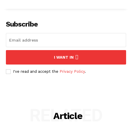
Subscribe
I WANT IN
I've read and accept the
Privacy Policy
.
RELATED
Article