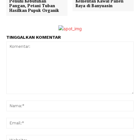
Penuhi Kebutuhan
Kementan Kawal Panen
Pangan, Petani Tuban
Raya di Banyuasin
Hasilkan Pupuk Organik
TINGGALKAN KOMENTAR
Komentar:
Na
Ema
Web