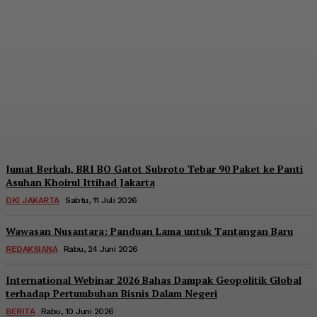
Ekonomi Rakyat, BRI
Menara BRILiaN
Berpartisipasi di Seminar
Nasional Kopdes Merah
Putih
Redaksi
-
Sabtu, 18 Juli 2026
Jumat Berkah, BRI BO Gatot Subroto Tebar 90 Paket ke Panti
Asuhan Khoirul Ittihad Jakarta
DKI JAKARTA
Sabtu, 11 Juli 2026
Wawasan Nusantara: Panduan Lama untuk Tantangan Baru
REDAKSIANA
Rabu, 24 Juni 2026
International Webinar 2026 Bahas Dampak Geopolitik Global
terhadap Pertumbuhan Bisnis Dalam Negeri
BERITA
Rabu, 10 Juni 2026