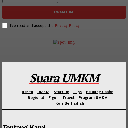
I WANT IN
I've read and accept the
Privacy Policy
.
Suara UMKM
Berita
UMKM
Start Up
Tips
Peluang Usaha
Regional
Figur
Travel
Program UMKM
Kuis Berhadiah
Tentang Kami