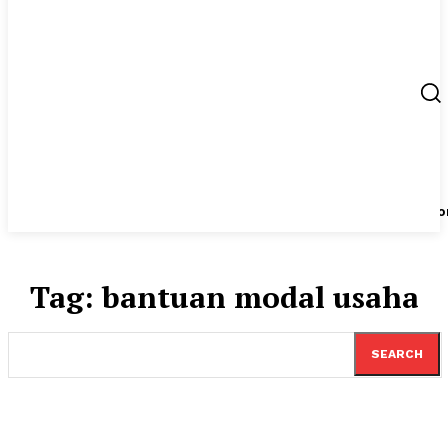
Berita
UMKM
Start Up
Tips
Peluang Usaha
Regio
Tag:
bantuan modal usaha
SEARCH