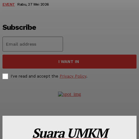
EVENT
Rabu, 27 Mei 2026
Subscribe
I WANT IN
I've read and accept the
Privacy Policy
.
Suara UMKM