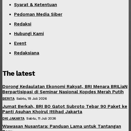
Syarat & Ketentuan
Pedoman Media Siber
Redaksi
Hubungi Kami
Event
Redaksiana
The latest
Dorong Kedaulatan Ekonomi Rakyat, BRI Menara BRILiaN
Berpartisipasi di Seminar Nasional Kopdes Merah Putih
BERITA
Sabtu, 18 Juli 2026
Jumat Berkah, BRI BO Gatot Subroto Tebar 90 Paket ke
Panti Asuhan Khoirul Ittihad Jakarta
DKI JAKARTA
Sabtu, 11 Juli 2026
Wawasan Nusantara: Panduan Lama untuk Tantangan