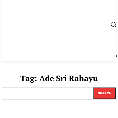
Berita
UMKM
Start Up
Tips
Peluang Usaha
Regio
Tag:
Ade Sri Rahayu
SEARCH