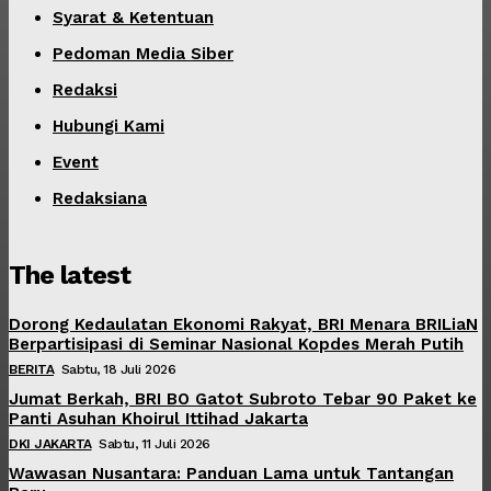
Syarat & Ketentuan
Pedoman Media Siber
Redaksi
Hubungi Kami
Event
Redaksiana
The latest
Dorong Kedaulatan Ekonomi Rakyat, BRI Menara BRILiaN
Berpartisipasi di Seminar Nasional Kopdes Merah Putih
BERITA
Sabtu, 18 Juli 2026
Jumat Berkah, BRI BO Gatot Subroto Tebar 90 Paket ke
Panti Asuhan Khoirul Ittihad Jakarta
DKI JAKARTA
Sabtu, 11 Juli 2026
Wawasan Nusantara: Panduan Lama untuk Tantangan