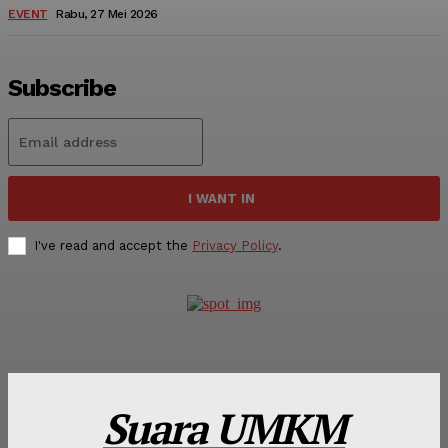
EVENT
Rabu, 27 Mei 2026
Subscribe
I WANT IN
I've read and accept the
Privacy Policy
.
Suara UMKM