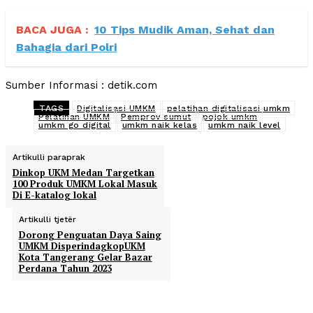
BACA JUGA :
10 Tips Mudik Aman, Sehat dan
Bahagia dari Polri
Sumber Informasi : detik.com
TAGS
Digitalisasi UMKM
pelatihan digitalisasi umkm
Pelatihan UMKM
Pemprov sumut
pojok umkm
umkm go digital
umkm naik kelas
umkm naik level
Artikulli paraprak
Dinkop UKM Medan Targetkan
100 Produk UMKM Lokal Masuk
Di E-katalog lokal
Artikulli tjetër
Dorong Penguatan Daya Saing
UMKM DisperindagkopUKM
Kota Tangerang Gelar Bazar
Perdana Tahun 2023