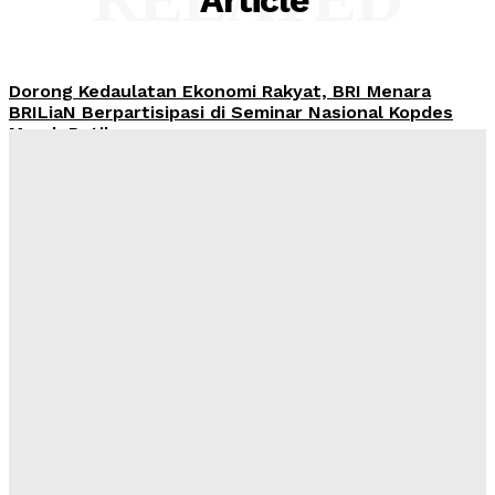
Dorong Kedaulatan Ekonomi Rakyat, BRI Menara
BRILiaN Berpartisipasi di Seminar Nasional Kopdes
Merah Putih
Redaksi
-
Sabtu, 18 Juli 2026
Jumat Berkah, BRI BO Gatot Subroto Tebar 90 Paket
ke Panti Asuhan Khoirul Ittihad Jakarta
Redaksi
-
Sabtu, 11 Juli 2026
Wawasan Nusantara: Panduan Lama untuk Tantangan
Baru
Kahfi Akbar Zhafatullah
-
Rabu, 24 Juni 2026
International Webinar 2026 Bahas Dampak Geopolitik