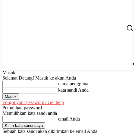
Berita
UMKM
Start Up
Tips
Peluang Usaha
Regio
Masuk
Selamat Datang! Masuk ke akun Anda
nama pengguna
kata sandi Anda
Forgot your password? Get help
Pemulihan password
Memulihkan kata sandi anda
email Anda
Sebuah kata sandi akan dikirimkan ke email Anda.