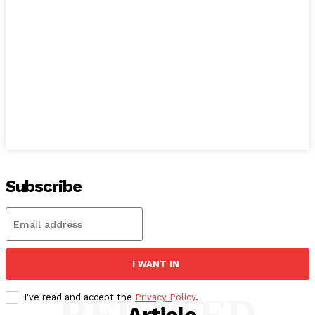
Subscribe
I WANT IN
RELATED
I've read and accept the
Privacy Policy
.
Article