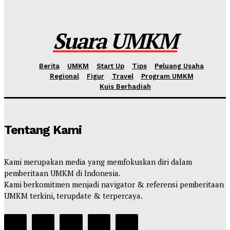
Global terhadap Pertumbuhan Bisnis Dalam Negeri
Kahfi Akbar Zhafatullah
-
Rabu, 10 Juni 2026
Suara UMKM
Berita
UMKM
Start Up
Tips
Peluang Usaha
Regional
Figur
Travel
Program UMKM
Kuis Berhadiah
Tentang Kami
Kami merupakan media yang memfokuskan diri dalam
pemberitaan UMKM di Indonesia.
Kami berkomitmen menjadi navigator & referensi pemberitaan
UMKM terkini, terupdate & terpercaya.