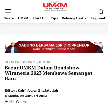
Berita
UMKM
Start Up
Tips
Peluang Usaha
Regional
BERITA
EVENT
FIGUR
Bazar UMKM Dalam Roadshow
Wiranesia 2023 Membawa Semangat
Baru
Editor :
Kahfi Akbar Zhafatullah
Kamis, 26 Januari 2023
283
1
min.