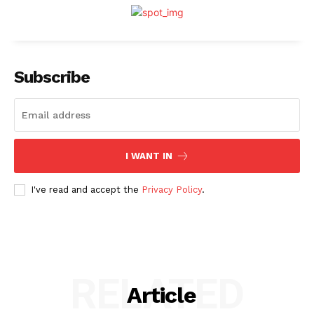
Subscribe
I WANT IN
I've read and accept the
Privacy Policy
.
RELATED
Article