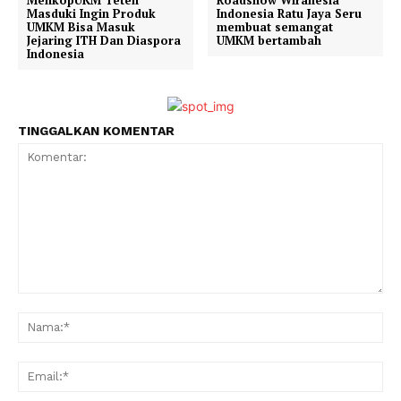
MenkopUKM Teten
Roadshow Wiranesia
Masduki Ingin Produk
Indonesia Ratu Jaya Seru
UMKM Bisa Masuk
membuat semangat
Jejaring ITH Dan Diaspora
UMKM bertambah
Indonesia
TINGGALKAN KOMENTAR
Komentar:
Na
Ema