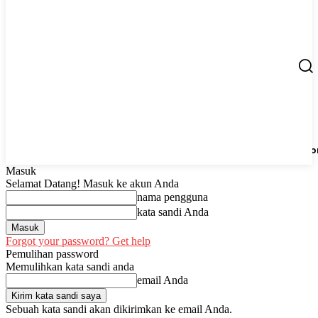
Berita
UMKM
Start Up
Tips
Peluang Usaha
Regio
Masuk
Selamat Datang! Masuk ke akun Anda
nama pengguna
kata sandi Anda
Forgot your password? Get help
Pemulihan password
Memulihkan kata sandi anda
email Anda
Sebuah kata sandi akan dikirimkan ke email Anda.