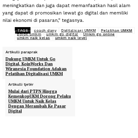
meningkatkan dan juga dapat memanfaatkan hasil alam
yang dapat di promosikan lewat go digital dan memiliki
nilai ekonomi di pasaran,” tegasnya.
TAGS
coach dany
Digitalisasi UMKM
Pelatihan UMKM
pojok umkm
umkm go digital
Umkm go online
umkm naik kelas
umkm naik level
Artikulli paraprak
Dukung UMKM Untuk Go
Digital, KoinWorks Dan
Wiranesia Foundation Adakan
Pelatihan Digitalisasi UMKM
Artikulli tjetër
Mulai dari PTPN Hingga
KemenkopUKM Dorong Pelaku
UMKM Untuk Naik Kelas
Dengan Merambah Ke Pasar
Digital