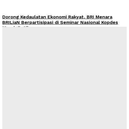
Dorong Kedaulatan Ekonomi Rakyat, BRI Menara
BRILiaN Berpartisipasi di Seminar Nasional Kopdes
Merah Putih
Redaksi
-
Sabtu, 18 Juli 2026
Jumat Berkah, BRI BO Gatot Subroto Tebar 90 Paket
ke Panti Asuhan Khoirul Ittihad Jakarta
Redaksi
-
Sabtu, 11 Juli 2026
Wawasan Nusantara: Panduan Lama untuk Tantangan
Baru
Kahfi Akbar Zhafatullah
-
Rabu, 24 Juni 2026
International Webinar 2026 Bahas Dampak Geopolitik
Global terhadap Pertumbuhan Bisnis Dalam Negeri