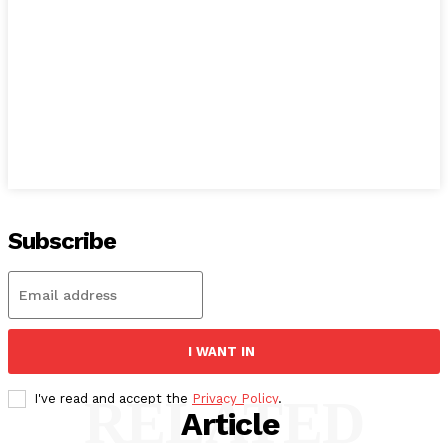
Subscribe
I WANT IN
RELATED
I've read and accept the
Privacy Policy
.
Article