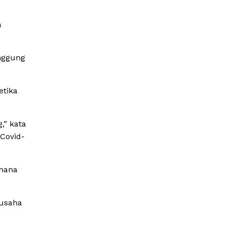
a
nggung
etika
,” kata
Covid-
imana
rusaha