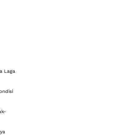
ma Laga
ondisi
ak-
nya