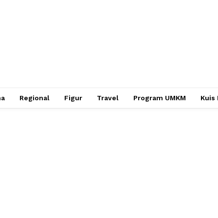
ha
Regional
Figur
Travel
Program UMKM
Kuis