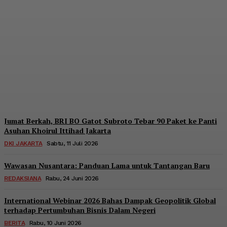
Ekonomi Rakyat, BRI
Menara BRILiaN
Berpartisipasi di Seminar
Nasional Kopdes Merah
Putih
Redaksi
-
Sabtu, 18 Juli 2026
Jumat Berkah, BRI BO Gatot Subroto Tebar 90 Paket ke Panti
Asuhan Khoirul Ittihad Jakarta
DKI JAKARTA
Sabtu, 11 Juli 2026
Wawasan Nusantara: Panduan Lama untuk Tantangan Baru
REDAKSIANA
Rabu, 24 Juni 2026
International Webinar 2026 Bahas Dampak Geopolitik Global
terhadap Pertumbuhan Bisnis Dalam Negeri
BERITA
Rabu, 10 Juni 2026