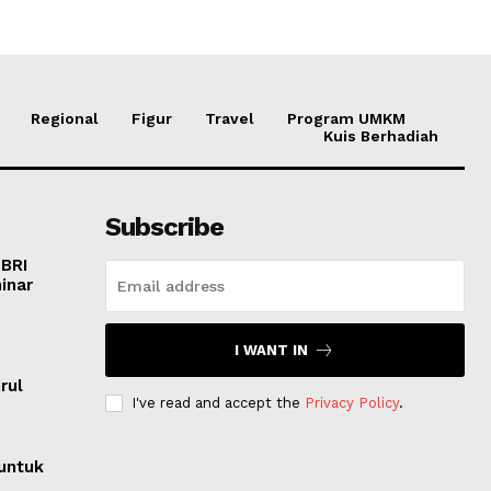
Regional
Figur
Travel
Program UMKM
Kuis Berhadiah
Subscribe
 BRI
inar
I WANT IN
o
rul
I've read and accept the
Privacy Policy
.
untuk