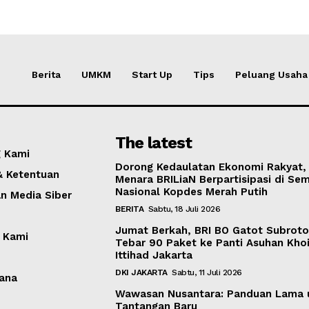
Berita
UMKM
Start Up
Tips
Peluang Usaha
The latest
 Kami
Dorong Kedaulatan Ekonomi Rakyat,
& Ketentuan
Menara BRILiaN Berpartisipasi di Sem
Nasional Kopdes Merah Putih
 Media Siber
BERITA
Sabtu, 18 Juli 2026
Jumat Berkah, BRI BO Gatot Subrot
 Kami
Tebar 90 Paket ke Panti Asuhan Khoi
Ittihad Jakarta
DKI JAKARTA
Sabtu, 11 Juli 2026
ana
Wawasan Nusantara: Panduan Lama 
Tantangan Baru