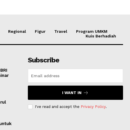
Regional
Figur
Travel
Program UMKM
Kuis Berhadiah
Subscribe
 BRI
inar
I WANT IN
o
rul
I've read and accept the
Privacy Policy
.
untuk