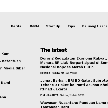
Berita
UMKM
Start Up
Tips
Peluang Usaha
The latest
 Kami
Dorong Kedaulatan Ekonomi Rakyat,
& Ketentuan
Menara BRILiaN Berpartisipasi di Sem
Nasional Kopdes Merah Putih
 Media Siber
BERITA
Sabtu, 18 Juli 2026
Jumat Berkah, BRI BO Gatot Subrot
 Kami
Tebar 90 Paket ke Panti Asuhan Khoi
Ittihad Jakarta
DKI JAKARTA
Sabtu, 11 Juli 2026
ana
Wawasan Nusantara: Panduan Lama 
Tantangan Baru