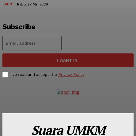
EVENT
Rabu, 27 Mei 2026
Subscribe
I WANT IN
I've read and accept the
Privacy Policy
.
Suara UMKM