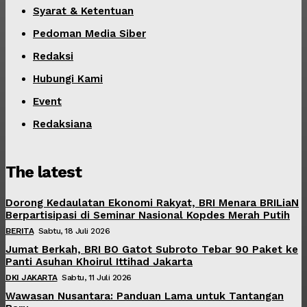
Syarat & Ketentuan
Pedoman Media Siber
Redaksi
Hubungi Kami
Event
Redaksiana
The latest
Dorong Kedaulatan Ekonomi Rakyat, BRI Menara BRILiaN
Berpartisipasi di Seminar Nasional Kopdes Merah Putih
BERITA
Sabtu, 18 Juli 2026
Jumat Berkah, BRI BO Gatot Subroto Tebar 90 Paket ke
Panti Asuhan Khoirul Ittihad Jakarta
DKI JAKARTA
Sabtu, 11 Juli 2026
Wawasan Nusantara: Panduan Lama untuk Tantangan