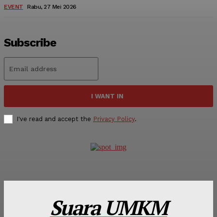
EVENT
Rabu, 27 Mei 2026
Subscribe
I WANT IN
I've read and accept the
Privacy Policy
.
Suara UMKM