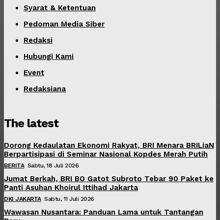
Syarat & Ketentuan
Pedoman Media Siber
Redaksi
Hubungi Kami
Event
Redaksiana
The latest
Dorong Kedaulatan Ekonomi Rakyat, BRI Menara BRILiaN
Berpartisipasi di Seminar Nasional Kopdes Merah Putih
BERITA
Sabtu, 18 Juli 2026
Jumat Berkah, BRI BO Gatot Subroto Tebar 90 Paket ke
Panti Asuhan Khoirul Ittihad Jakarta
DKI JAKARTA
Sabtu, 11 Juli 2026
Wawasan Nusantara: Panduan Lama untuk Tantangan