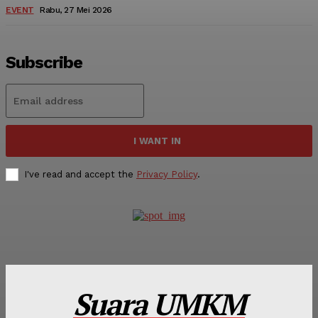
EVENT
Rabu, 27 Mei 2026
Subscribe
I WANT IN
I've read and accept the
Privacy Policy
.
Suara UMKM