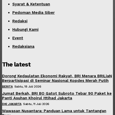
Syarat & Ketentuan
Pedoman Media Siber
Redaksi
Hubungi Kami
Event
Redaksiana
The latest
Dorong Kedaulatan Ekonomi Rakyat, BRI Menara BRILiaN
Berpartisipasi di Seminar Nasional Kopdes Merah Putih
BERITA
Sabtu, 18 Juli 2026
Jumat Berkah, BRI BO Gatot Subroto Tebar 90 Paket ke
Panti Asuhan Khoirul Ittihad Jakarta
DKI JAKARTA
Sabtu, 11 Juli 2026
Wawasan Nusantara: Panduan Lama untuk Tantangan