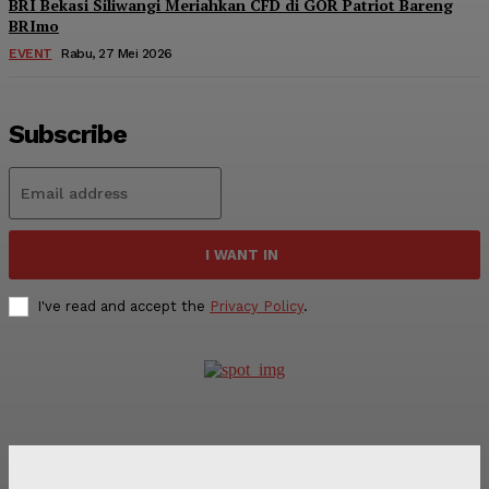
BRI Bekasi Siliwangi Meriahkan CFD di GOR Patriot Bareng
BRImo
EVENT
Rabu, 27 Mei 2026
Subscribe
I WANT IN
I've read and accept the
Privacy Policy
.