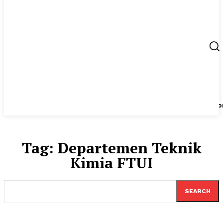
Berita
UMKM
Start Up
Tips
Peluang Usaha
Regio
Tag:
Departemen Teknik
Kimia FTUI
SEARCH