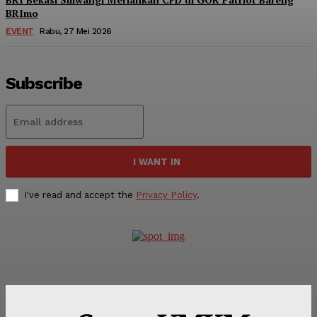
BRImo
EVENT
Rabu, 27 Mei 2026
Subscribe
I WANT IN
I've read and accept the
Privacy Policy
.