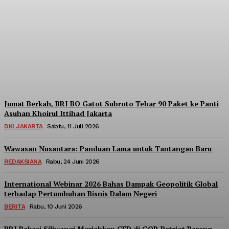
Menara BRILiaN
Berpartisipasi di Seminar
Nasional Kopdes Merah
Putih
Redaksi
-
Sabtu, 18 Juli 2026
Jumat Berkah, BRI BO Gatot Subroto Tebar 90 Paket ke Panti
Asuhan Khoirul Ittihad Jakarta
DKI JAKARTA
Sabtu, 11 Juli 2026
Wawasan Nusantara: Panduan Lama untuk Tantangan Baru
REDAKSIANA
Rabu, 24 Juni 2026
International Webinar 2026 Bahas Dampak Geopolitik Global
terhadap Pertumbuhan Bisnis Dalam Negeri
BERITA
Rabu, 10 Juni 2026
BRI Bekasi Siliwangi Meriahkan CFD di GOR Patriot Bareng