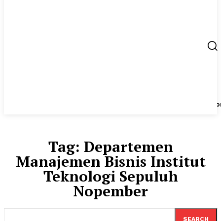
Berita
UMKM
Start Up
Tips
Peluang Usaha
Regio
Tag:
Departemen
Manajemen Bisnis Institut
Teknologi Sepuluh
Nopember
SEARCH