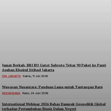
Dorong Kedaulatan
Ekonomi Rakyat, BRI
Menara BRILiaN
Berpartisipasi di Seminar
Nasional Kopdes Merah
Putih
Redaksi
-
Sabtu, 18 Juli 2026
Jumat Berkah, BRI BO Gatot Subroto Tebar 90 Paket ke Panti
Asuhan Khoirul Ittihad Jakarta
DKI JAKARTA
Sabtu, 11 Juli 2026
Wawasan Nusantara: Panduan Lama untuk Tantangan Baru
REDAKSIANA
Rabu, 24 Juni 2026
International Webinar 2026 Bahas Dampak Geopolitik Global
terhadap Pertumbuhan Bisnis Dalam Negeri