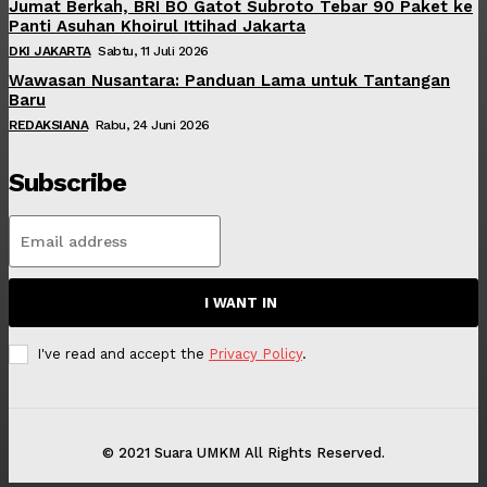
Jumat Berkah, BRI BO Gatot Subroto Tebar 90 Paket ke
Panti Asuhan Khoirul Ittihad Jakarta
DKI JAKARTA
Sabtu, 11 Juli 2026
Wawasan Nusantara: Panduan Lama untuk Tantangan
Baru
REDAKSIANA
Rabu, 24 Juni 2026
Subscribe
I WANT IN
I've read and accept the
Privacy Policy
.
© 2021 Suara UMKM All Rights Reserved.