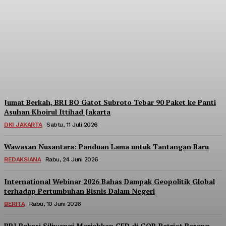
Menara BRILiaN
Berpartisipasi di Seminar
Nasional Kopdes Merah
Putih
Redaksi
-
Sabtu, 18 Juli 2026
Jumat Berkah, BRI BO Gatot Subroto Tebar 90 Paket ke Panti
Asuhan Khoirul Ittihad Jakarta
DKI JAKARTA
Sabtu, 11 Juli 2026
Wawasan Nusantara: Panduan Lama untuk Tantangan Baru
REDAKSIANA
Rabu, 24 Juni 2026
International Webinar 2026 Bahas Dampak Geopolitik Global
terhadap Pertumbuhan Bisnis Dalam Negeri
BERITA
Rabu, 10 Juni 2026
BRI Bekasi Siliwangi Meriahkan CFD di GOR Patriot Bareng