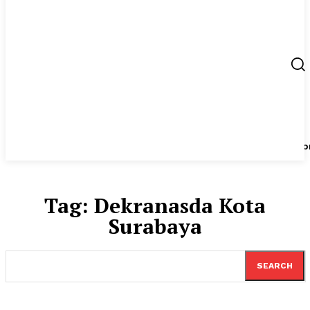
Berita
UMKM
Start Up
Tips
Peluang Usaha
Regio
Tag:
Dekranasda Kota
Surabaya
SEARCH