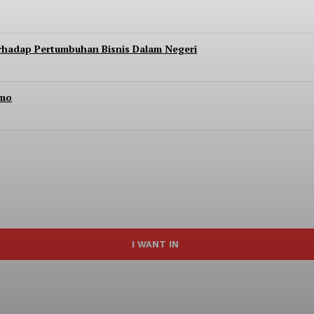
erhadap Pertumbuhan Bisnis Dalam Negeri
Imo
I WANT IN