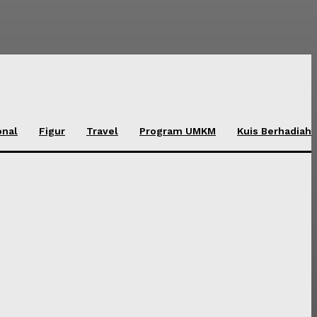
onal
Figur
Travel
Program UMKM
Kuis Berhadiah