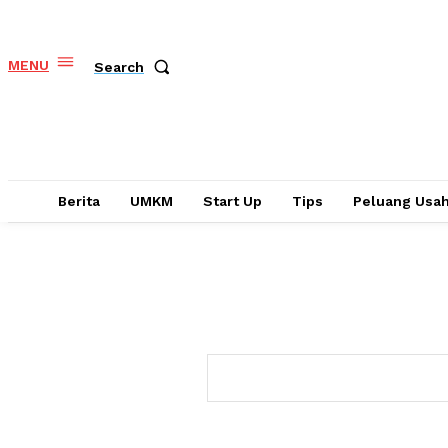
MENU
Search
Berita
UMKM
Start Up
Tips
Peluang Usa