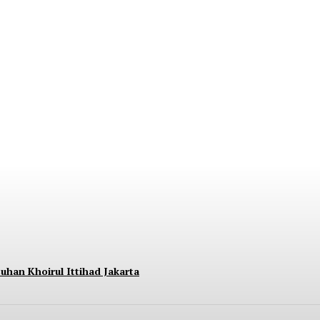
nara BRILiaN Berpartisipasi di Seminar Nasi
uhan Khoirul Ittihad Jakarta