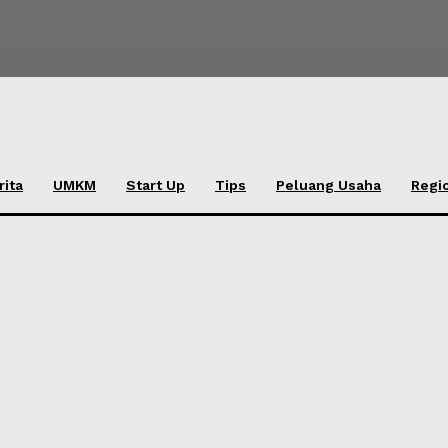
rita
UMKM
Start Up
Tips
Peluang Usaha
Regi