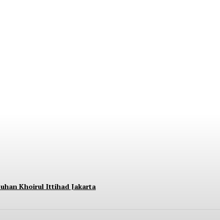
nara BRILiaN Berpartisipasi di Seminar Nasi
uhan Khoirul Ittihad Jakarta