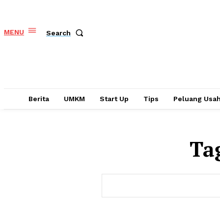
MENU
Search
Berita
UMKM
Start Up
Tips
Peluang Usa
Ta