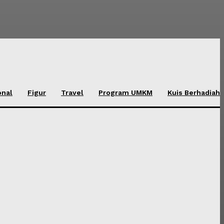
onal
Figur
Travel
Program UMKM
Kuis Berhadiah