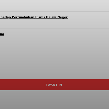
erhadap Pertumbuhan Bisnis Dalam Negeri
Imo
I WANT IN