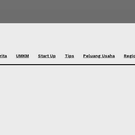
rita
UMKM
Start Up
Tips
Peluang Usaha
Regi