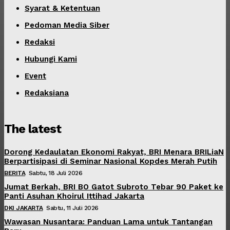
Syarat & Ketentuan
Pedoman Media Siber
Redaksi
Hubungi Kami
Event
Redaksiana
The latest
Dorong Kedaulatan Ekonomi Rakyat, BRI Menara BRILiaN
Berpartisipasi di Seminar Nasional Kopdes Merah Putih
BERITA
Sabtu, 18 Juli 2026
Jumat Berkah, BRI BO Gatot Subroto Tebar 90 Paket ke
Panti Asuhan Khoirul Ittihad Jakarta
DKI JAKARTA
Sabtu, 11 Juli 2026
Wawasan Nusantara: Panduan Lama untuk Tantangan