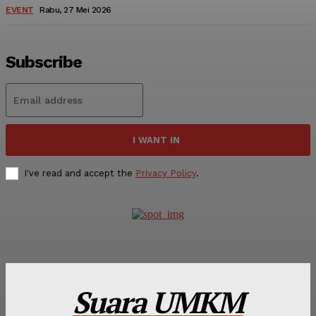
EVENT
Rabu, 27 Mei 2026
Subscribe
I WANT IN
I've read and accept the
Privacy Policy
.
Suara UMKM