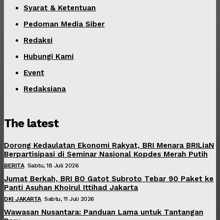
Syarat & Ketentuan
Pedoman Media Siber
Redaksi
Hubungi Kami
Event
Redaksiana
The latest
Dorong Kedaulatan Ekonomi Rakyat, BRI Menara BRILiaN
Berpartisipasi di Seminar Nasional Kopdes Merah Putih
BERITA
Sabtu, 18 Juli 2026
Jumat Berkah, BRI BO Gatot Subroto Tebar 90 Paket ke
Panti Asuhan Khoirul Ittihad Jakarta
DKI JAKARTA
Sabtu, 11 Juli 2026
Wawasan Nusantara: Panduan Lama untuk Tantangan