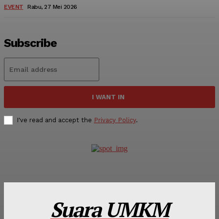
EVENT
Rabu, 27 Mei 2026
Subscribe
I WANT IN
I've read and accept the
Privacy Policy
.
Suara UMKM