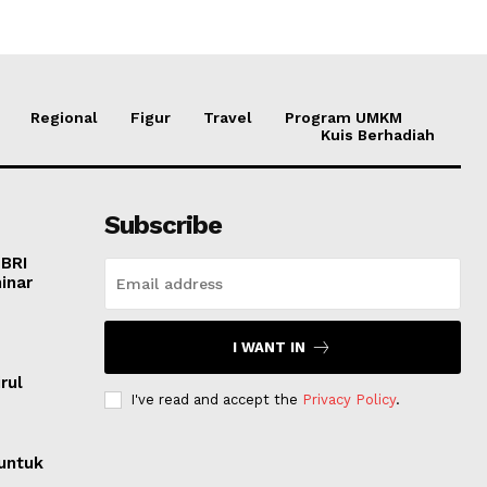
Regional
Figur
Travel
Program UMKM
Kuis Berhadiah
Subscribe
 BRI
inar
I WANT IN
o
rul
I've read and accept the
Privacy Policy
.
untuk