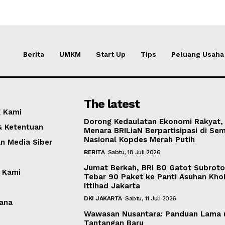
Berita
UMKM
Start Up
Tips
Peluang Usaha
The latest
 Kami
Dorong Kedaulatan Ekonomi Rakyat,
& Ketentuan
Menara BRILiaN Berpartisipasi di Sem
Nasional Kopdes Merah Putih
 Media Siber
BERITA
Sabtu, 18 Juli 2026
Jumat Berkah, BRI BO Gatot Subrot
 Kami
Tebar 90 Paket ke Panti Asuhan Khoi
Ittihad Jakarta
DKI JAKARTA
Sabtu, 11 Juli 2026
ana
Wawasan Nusantara: Panduan Lama 
Tantangan Baru