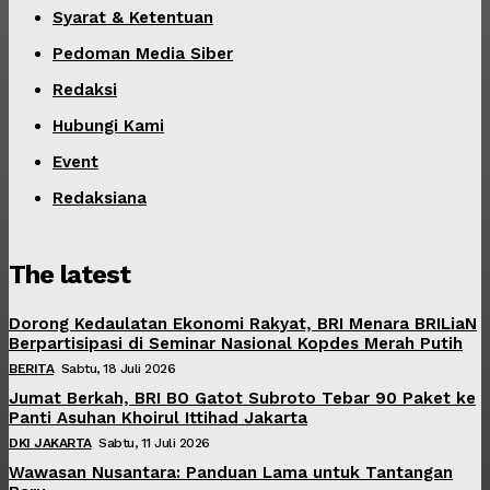
Syarat & Ketentuan
Pedoman Media Siber
Redaksi
Hubungi Kami
Event
Redaksiana
The latest
Dorong Kedaulatan Ekonomi Rakyat, BRI Menara BRILiaN
Berpartisipasi di Seminar Nasional Kopdes Merah Putih
BERITA
Sabtu, 18 Juli 2026
Jumat Berkah, BRI BO Gatot Subroto Tebar 90 Paket ke
Panti Asuhan Khoirul Ittihad Jakarta
DKI JAKARTA
Sabtu, 11 Juli 2026
Wawasan Nusantara: Panduan Lama untuk Tantangan