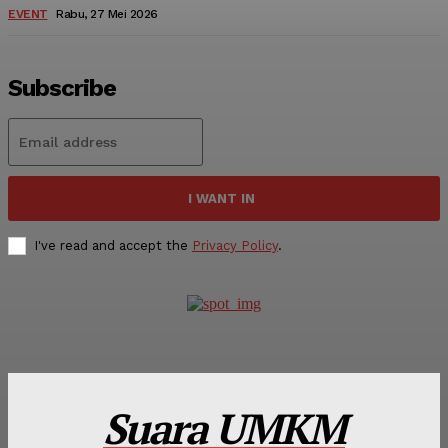
EVENT
Rabu, 27 Mei 2026
Subscribe
I WANT IN
I've read and accept the
Privacy Policy
.
Suara UMKM