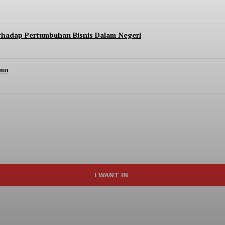
erhadap Pertumbuhan Bisnis Dalam Negeri
Imo
I WANT IN