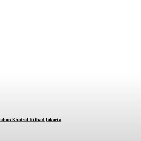
nara BRILiaN Berpartisipasi di Seminar Nasi
uhan Khoirul Ittihad Jakarta