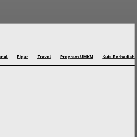
onal
Figur
Travel
Program UMKM
Kuis Berhadiah