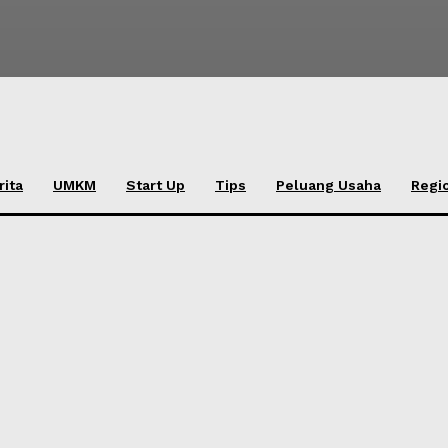
rita
UMKM
Start Up
Tips
Peluang Usaha
Regi