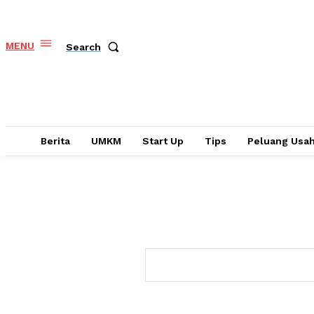
MENU
Search
Berita
UMKM
Start Up
Tips
Peluang Usa